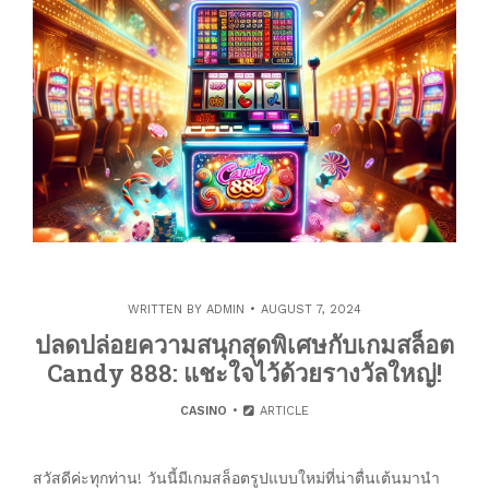
WRITTEN BY
ADMIN
AUGUST 7, 2024
ปลดปล่อยความสนุกสุดพิเศษกับเกมสล็อต
Candy 888: แชะใจไว้ด้วยรางวัลใหญ่!
CASINO
ARTICLE
สวัสดีค่ะทุกท่าน! วันนี้มีเกมสล็อตรูปแบบใหม่ที่น่าตื่นเต้นมานำ