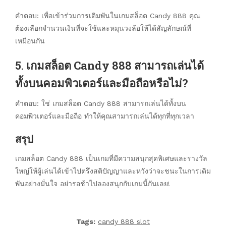
คำตอบ: เพื่อเข้าร่วมการเดิมพันในเกมสล็อต Candy 888 คุณ
ต้องเลือกจำนวนเงินที่จะใช้และหมุนวงล้อให้ได้สัญลักษณ์ที่
เหมือนกัน
5. เกมสล็อต Candy 888 สามารถเล่นได้
ทั้งบนคอมพิวเตอร์และมือถือหรือไม่?
คำตอบ: ใช่ เกมสล็อต Candy 888 สามารถเล่นได้ทั้งบน
คอมพิวเตอร์และมือถือ ทำให้คุณสามารถเล่นได้ทุกที่ทุกเวลา
สรุป
เกมสล็อต Candy 888 เป็นเกมที่มีความสนุกสุดพิเศษและรางวัล
ใหญ่ให้ผู้เล่นได้เข้าไปตรึงสติปัญญาและหวังว่าจะชนะในการเดิม
พันอย่างมั่นใจ อย่ารอช้าไปลองสนุกกับเกมนี้กันเลย!
Tags:
candy 888 slot