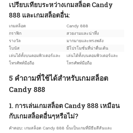
เปรียบเทียบระหว่างเกมสล็อต Candy
888 และเกมสล็อตอื่น:
เกมสล็อต
Candy 888
กราฟิก
สวยงามและน่าทึ่ง
รางวัล
มากมายและทรงพลัง
โบนัส
มีโปรโมชั่นที่น่าตื่นเต้น
เล่นได้ทั้งบนคอมพิวเตอร์และ
เล่นได้ทั้งบนคอมพิวเตอร์และ
โทรศัพท์มือถือ
โทรศัพท์มือถือ
5 คำถามที่ใช้ได้สำหรับเกมสล็อต
Candy 888
1. การเล่นเกมสล็อต Candy 888 เหมือน
กับเกมสล็อตอื่นๆหรือไม่?
คำตอบ: เกมสล็อต Candy 888 นั้นเป็นเกมที่มีธีมสีสันและ