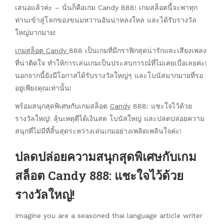
เสนอแล้วค่ะ – นั่นก็คือเกม Candy 888! เกมสล็อตนี้จะพาทุก
ท่านเข้าสู่โลกของขนมหวานอันน่าหลงใหล และได้รับรางวัล
ใหญ่มากมาย!
เกมสล็อต Candy
888 เป็นเกมที่มีกราฟิกสุดน่ารักและเสียงเพลง
ที่น่าติดใจ ทำให้การเล่นเกมเป็นประสบการณ์ที่ไม่เคยเบื่อเลยค่ะ!
นอกจากนี้ยังมีโอกาสได้รับรางวัลใหญ่ๆ และโบนัสมากมายที่รอ
อยู่เพียงคุณเท่านั้น!
พร้อมสนุกสุดพิเศษกับเกมสล็อต
Candy
888: แชะใจไว้ด้วย
รางวัลใหญ่! ลุ้นเหตุดีได้เงินสด โบนัสใหญ่ และปลดปล่อยความ
สนุกที่ไม่มีที่สิ้นสุดระหว่างเล่นเกมอย่างเพลิดเพลินใจค่ะ!
ปลดปล่อยความสนุกสุดพิเศษกับเกม
สล็อต Candy 888: แชะใจไว้ด้วย
รางวัลใหญ่!
Imagine you are a seasoned thai language article writer