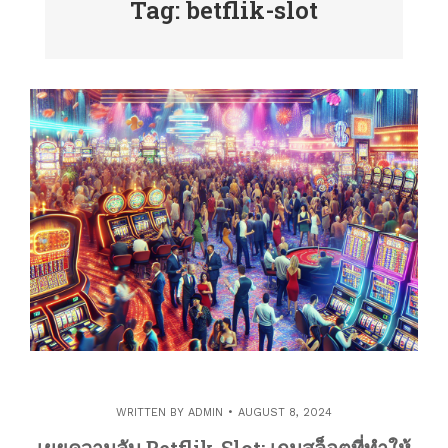
Tag: betflik-slot
WRITTEN BY
ADMIN
AUGUST 8, 2024
เผยความลับ Betflik-Slot: เกมสล็อตที่ทำให้