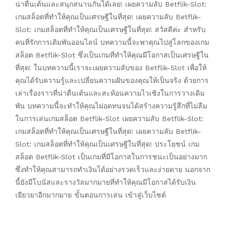
น่าตื่นเต้นและสนุกสนานกันได้เลย! เผยความลับ Betflik-Slot:
เกมสล็อตที่ทำให้คุณเป็นเศรษฐีในที่สุด! เผยความลับ Betflik-
Slot: เกมสล็อตที่ทำให้คุณเป็นเศรษฐีในที่สุด! สวัสดีค่ะ สำหรับ
คนที่รักการเดิมพันออนไลน์ บทความนี้จะพาคุณไปสู่โลกของเกม
สล็อต Betflik-Slot ซึ่งเป็นเกมที่ทำให้คุณมีโอกาสเป็นเศรษฐีใน
ที่สุด! ในบทความนี้เราจะเผยความลับของ Betflik-Slot เพื่อให้
คุณได้รับความรู้และเปลี่ยนความฝันของคุณให้เป็นจริง ด้วยการ
เล่าเรื่องราวที่น่าตื่นเต้นและสะท้อนความไวเชิงในการวางเดิม
พัน บทความนี้จะทำให้คุณไม่อดทนจนได้สร้างความรู้สึกที่ไม่ลืม
ในการเล่นเกมสล็อต Betflik-Slot เผยความลับ Betflik-Slot:
เกมสล็อตที่ทำให้คุณเป็นเศรษฐีในที่สุด! เผยความลับ Betflik-
Slot: เกมสล็อตที่ทำให้คุณเป็นเศรษฐีในที่สุด! ประโยชน์ เกม
สล็อต Betflik-Slot เป็นเกมที่มีโอกาสในการชนะเป็นอย่างมาก
ซึ่งทำให้คุณสามารถทำเงินได้อย่างรวดเร็วและง่ายดาย นอกจาก
นี้ยังมีโบนัสและรางวัลมากมายที่ทำให้คุณมีโอกาสได้รับเงิน
เยียวยาอีกมากมาย ขั้นตอนการเล่น เข้าสู่เว็บไซต์