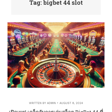
Tag: bigbet 44 slot
WRITTEN BY
ADMIN
AUGUST 8, 2024
เปิดเผย! เคล็ดลับการเล่นสล็อต BigBet 44 ที่