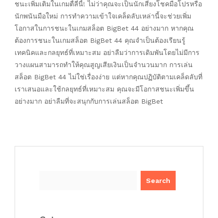
ชนะเพิ่มเติมในเกมตื่ลี่นี้! ไม่ว่าคุณจะเป็นนักเสี่ยงโชคมือโปรหรือ
นักพนันมือใหม่ การทำความเข้าใจเคล็ดลับเหล่านี้จะช่วยเพิ่ม
โอกาสในการชนะในเกมสล็อต BigBet 44 อย่างมาก หากคุณ
ต้องการชนะในเกมสล็อต BigBet 44 คุณจำเป็นต้องเรียนรู้
เทคนิคและกลยุทธ์ที่เหมาะสม อย่าลืมว่าการเดิมพันโดยไม่มีการ
วางแผนสามารถทำให้คุณสูญเสียเงินเป็นจำนวนมาก การเล่น
สล็อต BigBet 44 ไม่ใช่เรื่องง่าย แต่หากคุณปฏิบัติตามเคล็ดลับที่
เราเสนอและใช้กลยุทธ์ที่เหมาะสม คุณจะมีโอกาสชนะเพิ่มขึ้น
อย่างมาก อย่าลืมที่จะสนุกกับการเล่นสล็อต BigBet
Search
for: