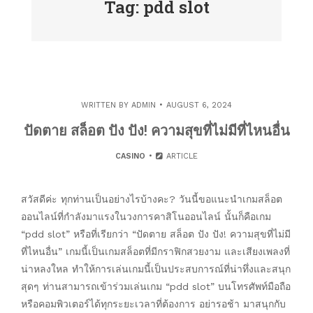
Tag: pdd slot
WRITTEN BY
ADMIN
AUGUST 6, 2024
ปัดตาย สล็อต ปัง ปัง! ความสุขที่ไม่มีที่ไหนอื่น
CASINO
ARTICLE
สวัสดีค่ะ ทุกท่านเป็นอย่างไรบ้างคะ? วันนี้ขอแนะนำเกมสล็อต
ออนไลน์ที่กำลังมาแรงในวงการคาสิโนออนไลน์ นั้นก็คือเกม
“pdd slot” หรือที่เรียกว่า “ปัดตาย สล็อต ปัง ปัง! ความสุขที่ไม่มี
ที่ไหนอื่น” เกมนี้เป็นเกมสล็อตที่มีกราฟิกสวยงาม และเสียงเพลงที่
น่าหลงใหล ทำให้การเล่นเกมนี้เป็นประสบการณ์ที่น่าทึ่งและสนุก
สุดๆ ท่านสามารถเข้าร่วมเล่นเกม “pdd slot” บนโทรศัพท์มือถือ
หรือคอมพิวเตอร์ได้ทุกระยะเวลาที่ต้องการ อย่ารอช้า มาสนุกกับ