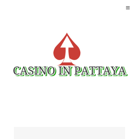
Skip
to
content