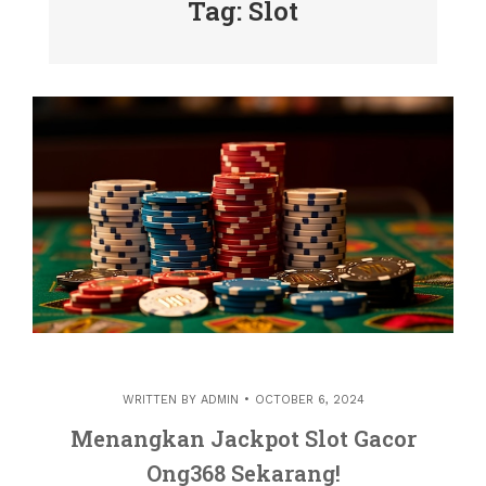
Tag: Slot
WRITTEN BY
ADMIN
OCTOBER 6, 2024
Menangkan Jackpot Slot Gacor
Ong368 Sekarang!