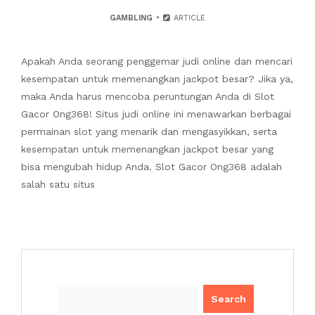
GAMBLING
ARTICLE
Apakah Anda seorang penggemar judi online dan mencari
kesempatan untuk memenangkan jackpot besar? Jika ya,
maka Anda harus mencoba peruntungan Anda di Slot
Gacor Ong368! Situs judi online ini menawarkan berbagai
permainan slot yang menarik dan mengasyikkan, serta
kesempatan untuk memenangkan jackpot besar yang
bisa mengubah hidup Anda. Slot Gacor Ong368 adalah
salah satu situs
Search
for: