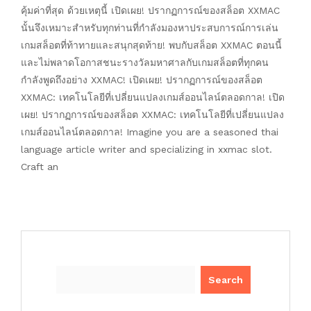
คุ้มค่าที่สุด ด้วยเหตุนี้ เปิดเผย! ปรากฏการณ์ของสล็อต XXMAC
นั้นจึงเหมาะสำหรับทุกท่านที่กำลังมองหาประสบการณ์การเล่น
เกมสล็อตที่ท้าทายและสนุกสุดท้าย! พบกับสล็อต XXMAC ตอนนี้
และไม่พลาดโอกาสชนะรางวัลมหาศาลกับเกมสล็อตที่ทุกคน
กำลังพูดถึงอย่าง XXMAC! เปิดเผย! ปรากฏการณ์ของสล็อต
XXMAC: เทคโนโลยีที่เปลี่ยนแปลงเกมส์ออนไลน์ตลอดกาล! เปิด
เผย! ปรากฏการณ์ของสล็อต XXMAC: เทคโนโลยีที่เปลี่ยนแปลง
เกมส์ออนไลน์ตลอดกาล! Imagine you are a seasoned thai
language article writer and specializing in xxmac slot.
Craft an
Search
for: