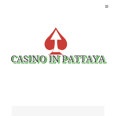
Skip
to
content