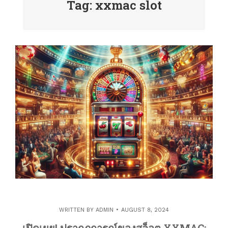
Tag: xxmac slot
WRITTEN BY
ADMIN
AUGUST 8, 2024
เปิดเผย! ปรากฏการณ์ของสล็อต XXMAC: