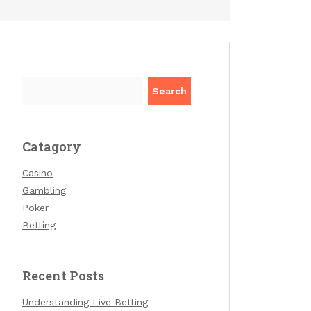
Search
for:
Catagory
Casino
Gambling
Poker
Betting
Recent Posts
Understanding Live Betting