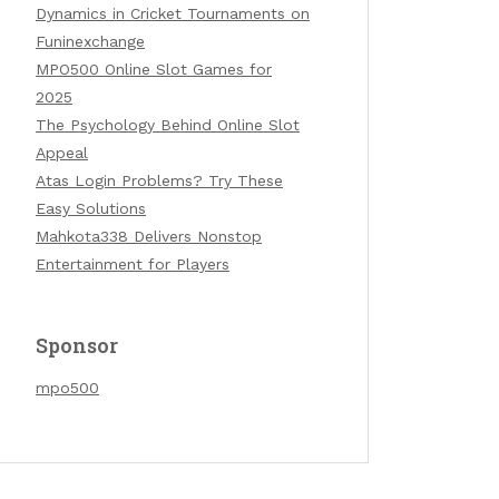
Dynamics in Cricket Tournaments on
Funinexchange
MPO500 Online Slot Games for
2025
The Psychology Behind Online Slot
Appeal
Atas Login Problems? Try These
Easy Solutions
Mahkota338 Delivers Nonstop
Entertainment for Players
Sponsor
mpo500